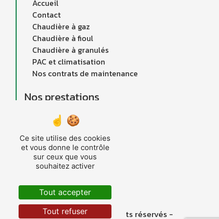
Accueil
Contact
Chaudière à gaz
Chaudière à fioul
Chaudière à granulés
PAC et climatisation
Nos contrats de maintenance
Nos prestations
PAC et Climatisation
Entretien Chauffage
Ce site utilise des cookies
Chaudières au fioul
et vous donne le contrôle
Dépannage chauffage
sur ceux que vous
Chaudières à granulés
souhaitez activer
Chaudières à gaz
Tout accepter
Tout refuser
©
Vistalid
- 2026 - Tous droits réservés -